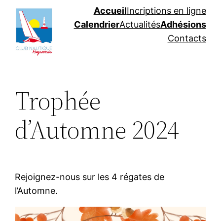
Aller
Accueil
Incriptions en ligne
au
Calendrier
Actualités
Adhésions
contenu
Contacts
Trophée
d’Automne 2024
Rejoignez-nous sur les 4 régates de
l’Automne.