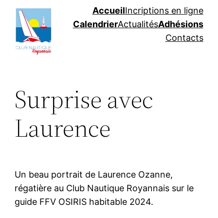
Aller
Accueil
Incriptions en ligne
au
Calendrier
Actualités
Adhésions
contenu
Contacts
Surprise avec
Laurence
Un beau portrait de Laurence Ozanne,
régatière au Club Nautique Royannais sur le
guide FFV OSIRIS habitable 2024.