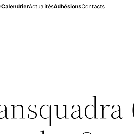
e
Calendrier
Actualités
Adhésions
Contacts
ansquadra 