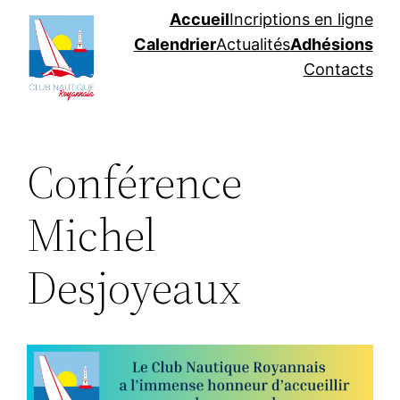
Aller
Accueil
Incriptions en ligne
au
Calendrier
Actualités
Adhésions
contenu
Contacts
Conférence
Michel
Desjoyeaux