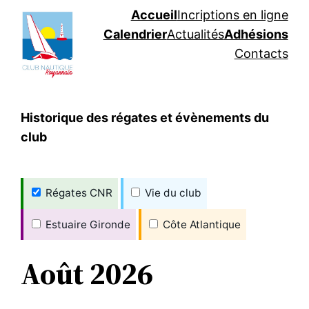
Aller
Accueil
Incriptions en ligne
au
Calendrier
Actualités
Adhésions
contenu
Contacts
Historique des régates et évènements du
club
Régates CNR
Vie du club
Estuaire Gironde
Côte Atlantique
Août 2026