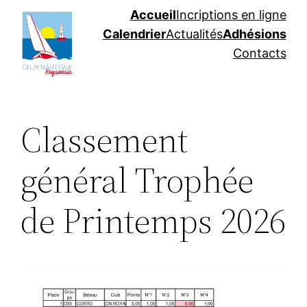
Aller
Accueil
Incriptions en ligne
au
Calendrier
Actualités
Adhésions
contenu
Contacts
Classement
général Trophée
de Printemps 2026